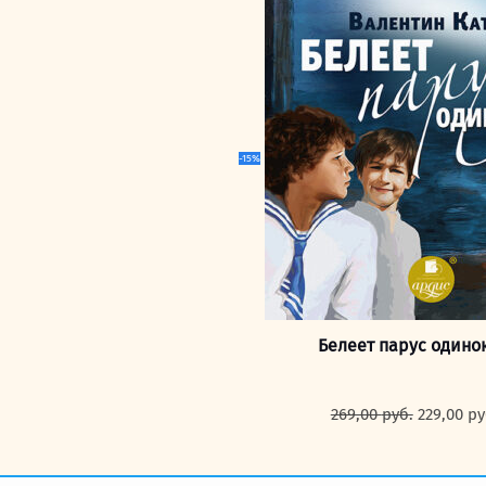
цена
составля
249,00 ру
-15%
Белеет парус одино
Первона
269,00
руб.
229,00
ру
цена
составля
269,00 ру