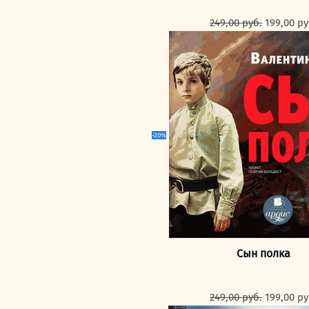
Первона
249,00
руб.
199,00
ру
цена
составля
249,00 ру
-20%
Сын полка
Первона
249,00
руб.
199,00
ру