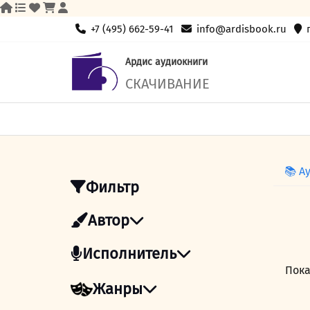
Skip
+7 (495) 662-59-41
info@ardisbook.ru
to
content
Ардис аудиокниги
СКАЧИВАНИЕ
📚 А
Фильтр
Автор
Исполнитель
Пока
Жанры