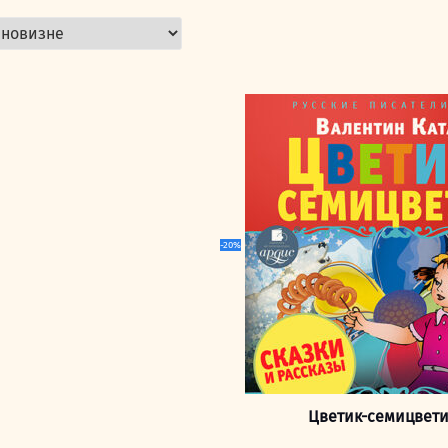
-20%
Цветик-семицвети