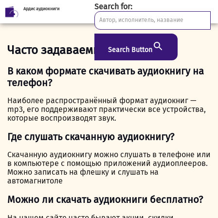
Search for:
Ардис аудиокниги
Skip
to
content
Часто задаваемые вопросы
Search Button
В каком формате скачивать аудиокнигу на
телефон?
Наиболее распространённый формат аудиокниг —
mp3, его поддерживают практически все устройства,
которые воспроизводят звук.
Где слушать скачанную аудиокнигу?
Скачанную аудиокнигу можно слушать в телефоне или
в компьютере с помощью приложений аудиоплееров.
Можно записать на флешку и слушать на
автомагнитоле
Можно ли скачать аудиокниги бесплатно?
На нашем сайте часто бывают акции, скидки.