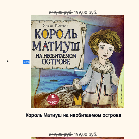
Первоначальная
Текущая
249,00
руб.
199,00
руб.
цена
цена:
составляла
199,00 руб..
249,00 руб..
-20%
Король Матиуш на необитаемом острове
Первоначальная
Текущая
249,00
руб.
199,00
руб.