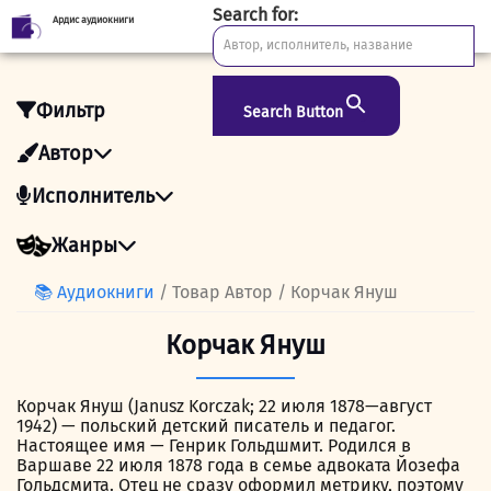
Search for:
Ардис аудиокниги
Skip
to
content
Фильтр
Search Button
Автор
Исполнитель
Жанры
📚 Аудиокниги
/ Товар Автор / Корчак Януш
Корчак Януш
Корчак Януш (Janusz Korczak; 22 июля 1878—август
1942) — польский детский писатель и педагог.
Настоящее имя — Генрик Гольдшмит. Родился в
Варшаве 22 июля 1878 года в семье адвоката Йозефа
Гольдсмита. Отец не сразу оформил метрику, поэтому