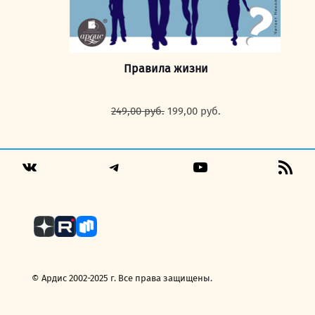
Правила жизни
Первоначальная
Текущая
249,00
руб.
199,00
руб.
цена
цена:
составляла
199,00 руб..
249,00 руб..
Telegram
YouTube
RSS
VK
Fee
© Ардис 2002-2025 г. Все права защищены.