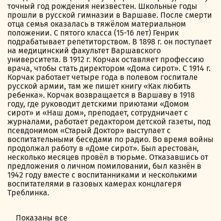
точный год рождения неизвестен. Школьные годы
прошли в русской гимназии в Варшаве. После смерти
отца семья оказалась в тяжёлом материальном
положении. С пятого класса (15-16 лет) Генрик
подрабатывает репетиторством. В 1898 г. он поступает
на медицинский факультет Варшавского
университета. В 1912 г. Корчак оставляет профессию
врача, чтобы стать директором «Дома сирот». С 1914 г.
Корчак работает четыре года в полевом госпитале
русской армии, там же пишет книгу «Как любить
ребенка». Корчак возвращается в Варшаву в 1918
году, где руководит детскими приютами «Домом
сирот» и «Наш дом», преподает, сотрудничает с
журналами, работает редактором детской газеты, под
псевдонимом «Старый Доктор» выступает с
воспитательными беседами по радио. Во время войны
продолжал работу в «Доме сирот». Был арестован,
несколько месяцев провёл в тюрьме. Отказавшись от
предложения о личном помиловании, был казнён в
1942 году вместе с воспитанниками и несколькими
воспитателями в газовых камерах концлагеря
Треблинка.
Показаны все