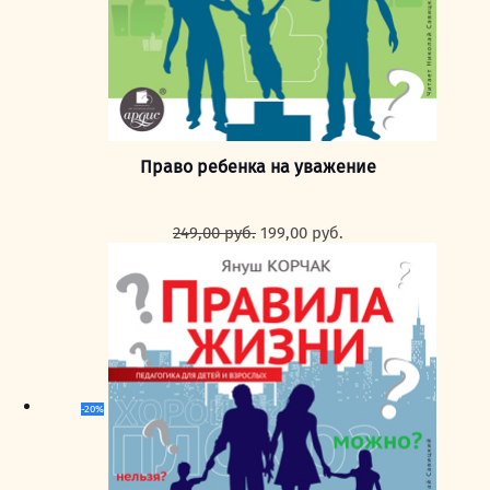
Право ребенка на уважение
Первоначальная
Текущая
249,00
руб.
199,00
руб.
цена
цена:
составляла
199,00 руб..
249,00 руб..
-20%