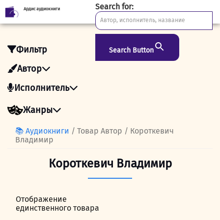
Search for:
Ардис аудиокниги
Skip
to
content
Фильтр
Search Button
Автор
Исполнитель
Жанры
📚 Аудиокниги
/ Товар Автор / Короткевич
Владимир
Короткевич Владимир
Отображение
единственного товара