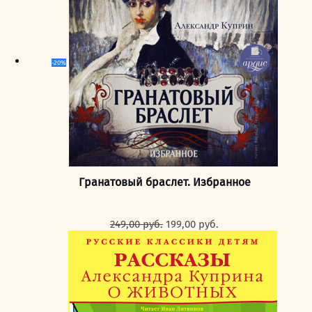
-20%
Гранатовый браслет. Избранное
Первоначальная
Текущая
249,00
руб.
199,00
руб.
цена
цена:
составляла
199,00 руб..
249,00 руб..