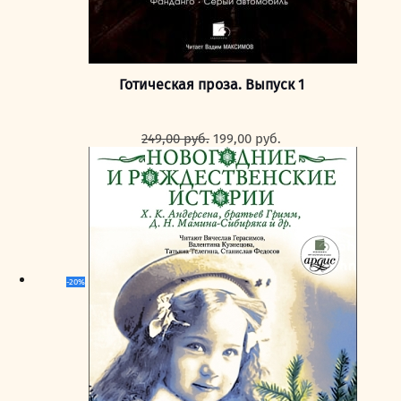
Готическая проза. Выпуск 1
Первоначальная
Текущая
249,00
руб.
199,00
руб.
цена
цена:
составляла
199,00 руб..
249,00 руб..
-20%