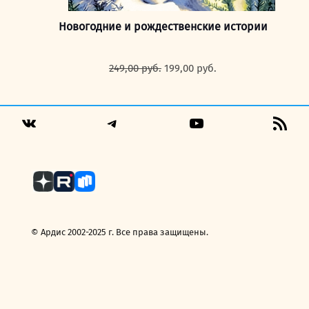
Новогодние и рождественские истории
Первоначальная
Текущая
249,00
руб.
199,00
руб.
цена
цена:
составляла
199,00 руб..
249,00 руб..
Telegram
YouTube
RSS
VK
Fee
© Ардис 2002-2025 г. Все права защищены.