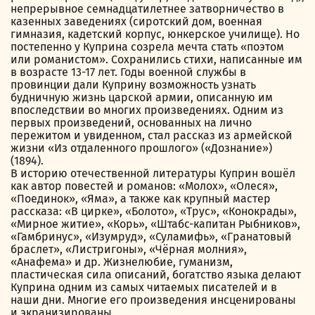
непрерывное семнадцатилетнее затворничество в
казенных заведениях (сиротский дом, военная
гимназия, кадетский корпус, юнкерское училище). Но
постепенно у Куприна созрела мечта стать «поэтом
или романистом». Сохранились стихи, написанные им
в возрасте 13-17 лет. Годы военной службы в
провинции дали Куприну возможность узнать
будничную жизнь царской армии, описанную им
впоследствии во многих произведениях. Одним из
первых произведений, основанных на лично
пережитом и увиденном, стал рассказ из армейской
жизни «Из отдаленного прошлого» («Дознание»)
(1894).
В историю отечественной литературы Куприн вошёл
как автор повестей и романов: «Молох», «Олеся»,
«Поединок», «Яма», а также как крупный мастер
рассказа: «В цирке», «Болото», «Трус», «Конокрады»,
«Мирное житие», «Корь», «Штабс-капитан Рыбников»,
«Гамбринус», «Изумруд», «Суламифь», «Гранатовый
браслет», «Листригоны», «Чёрная молния»,
«Анафема» и др. Жизнелюбие, гуманизм,
пластическая сила описаний, богатство языка делают
Куприна одним из самых читаемых писателей и в
наши дни. Многие его произведения инсценированы
и экранизированы.