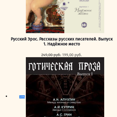
Русский Эрос. Рассказы русских писателей. Выпуск
1. Надёжное место
Первоначальная
Текущая
249,00
руб.
199,00
руб.
цена
цена:
составляла
199,00 руб..
249,00 руб..
-20%