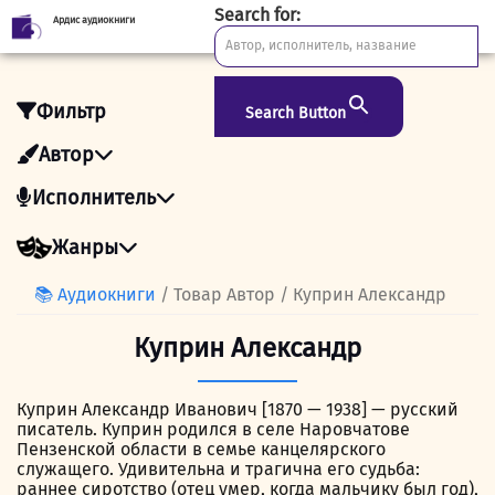
Search for:
Ардис аудиокниги
Skip
to
content
Фильтр
Search Button
Автор
Исполнитель
Жанры
📚 Аудиокниги
/ Товар Автор / Куприн Александр
Куприн Александр
Куприн Александр Иванович [1870 — 1938] — русский
писатель. Куприн родился в селе Наровчатове
Пензенской области в семье канцелярского
служащего. Удивительна и трагична его судьба:
раннее сиротство (отец умер, когда мальчику был год),