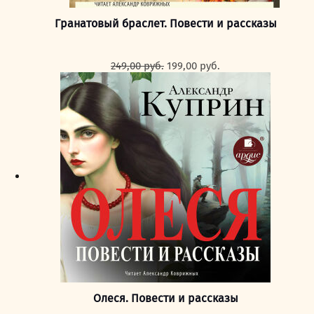
Гранатовый браслет. Повести и рассказы
Первоначальная
Текущая
249,00
руб.
199,00
руб.
цена
цена:
составляла
199,00 руб..
249,00 руб..
Олеся. Повести и рассказы