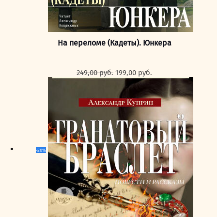
На переломе (Кадеты). Юнкера
Первоначальная
Текущая
249,00
руб.
199,00
руб.
цена
цена:
составляла
199,00 руб..
249,00 руб..
-20%