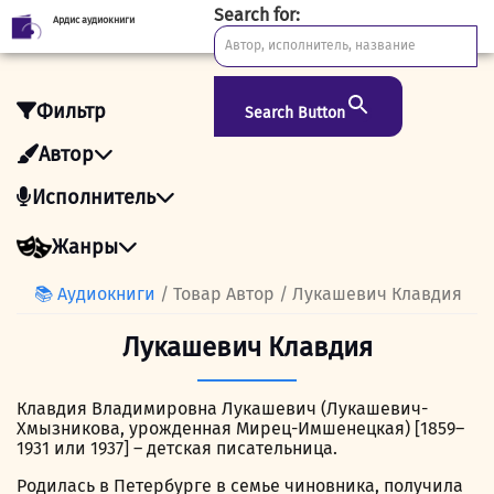
Search for:
Ардис аудиокниги
Skip
to
content
Фильтр
Search Button
Автор
Исполнитель
Жанры
📚 Аудиокниги
/ Товар Автор / Лукашевич Клавдия
Лукашевич Клавдия
Клавдия Владимировна Лукашевич (Лукашевич-
Хмызникова, урожденная Мирец-Имшенецкая) [1859–
1931 или 1937] – детская писательница.
Родилась в Петербурге в семье чиновника, получила