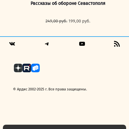
Рассказы об обороне Севастополя
Первоначальная
Текущая
249,00
руб.
199,00
руб.
цена
цена:
составляла
199,00 руб..
249,00 руб..
Telegram
YouTube
RSS
VK
Fee
© Ардис 2002-2025 г. Все права защищены.