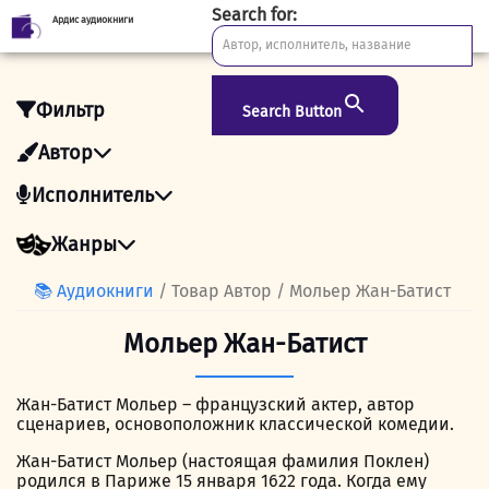
Search for:
Ардис аудиокниги
Skip
to
content
Фильтр
Search Button
Автор
Исполнитель
Жанры
📚 Аудиокниги
/ Товар Автор / Мольер Жан-Батист
Мольер Жан-Батист
Жан-Батист Мольер – французский актер, автор
сценариев, основоположник классической комедии.
Жан-Батист Мольер (настоящая фамилия Поклен)
родился в Париже 15 января 1622 года. Когда ему