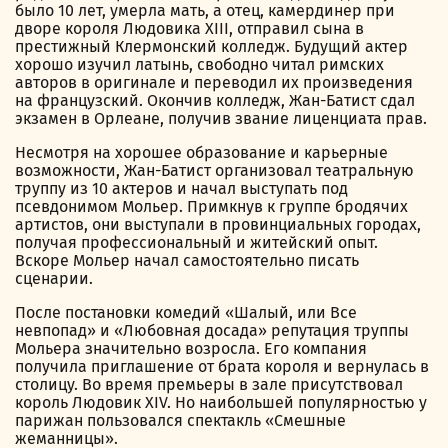
было 10 лет, умерла мать, а отец, камердинер при
дворе короля Людовика XIII, отправил сына в
престижный Клермонский колледж. Будущий актер
хорошо изучил латынь, свободно читал римских
авторов в оригинале и переводил их произведения
на французский. Окончив колледж, Жан-Батист сдал
экзамен в Орлеане, получив звание лиценциата прав.
Несмотря на хорошее образование и карьерные
возможности, Жан-Батист организовал театральную
труппу из 10 актеров и начал выступать под
псевдонимом Мольер. Примкнув к группе бродячих
артистов, они выступали в провинциальных городах,
получая профессиональный и житейский опыт.
Вскоре Мольер начал самостоятельно писать
сценарии.
После постановки комедий «Шалый, или Все
невпопад» и «Любовная досада» репутация труппы
Мольера значительно возросла. Его компания
получила приглашение от брата короля и вернулась в
столицу. Во время премьеры в зале присутствовал
король Людовик XIV. Но наибольшей популярностью у
парижан пользовался спектакль «Смешные
жеманницы».