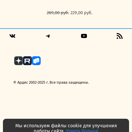
Первоначальная
Текущая
269,00
руб.
229,00
руб.
цена
цена:
составляла
229,00 руб..
269,00 руб..
Telegram
YouTube
RSS
VK
Fee
© Ардис 2002-2025 г. Все права защищены.
Мы используем файлы cookie для улучшения
работы сайта.
Узнать больше