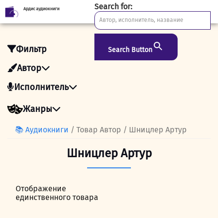
Search for:
Ардис аудиокниги
Skip
to
content
Фильтр
Search Button
Автор
Исполнитель
Жанры
📚 Аудиокниги
/ Товар Автор / Шницлер Артур
Шницлер Артур
Отображение
единственного товара