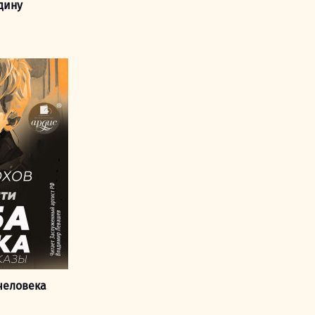
дину
человека