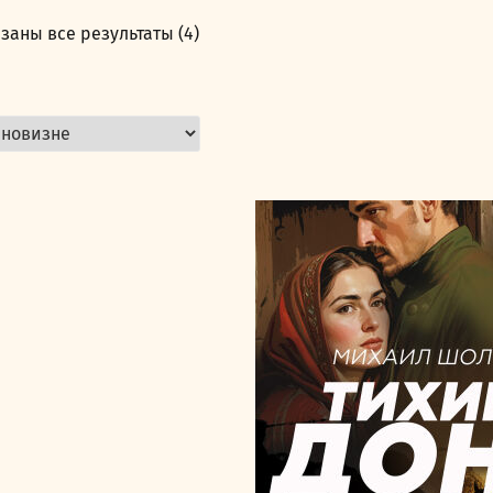
заны все результаты (4)
Сортировка:
самые
недавние