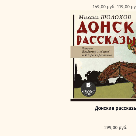
Первона
149,00
руб.
119,00
ру
цена
составля
149,00 ру
Донские рассказ
299,00
руб.