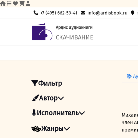
Skip
+7 (495) 662-59-41
info@ardisbook.ru
to
content
Ардис аудиокниги
СКАЧИВАНИЕ
📚 А
Фильтр
Автор
Исполнитель
Михаил
член А
Жанры
премии