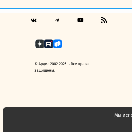
Telegram
YouTube
RSS
VK
Feed
© Ардис 2002-2025 г. Все права
защищены.
Политика конфиденциальности
Договор 
Мы испо
Часто задаваемые вопросы
Конт