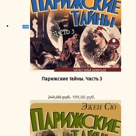
-20%
Парижские тайны. Часть 3
Первоначальная
Текущая
249,00
руб.
199,00
руб.
цена
цена:
составляла
199,00 руб..
249,00 руб..