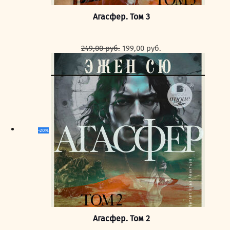
Агасфер. Том 3
Первоначальная
Текущая
249,00
руб.
199,00
руб.
цена
цена:
составляла
199,00 руб..
249,00 руб..
-20%
Агасфер. Том 2