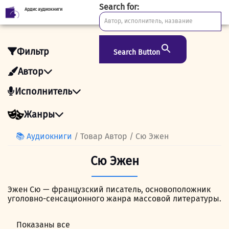
Search for:
Ардис аудиокниги
Skip
to
content
Фильтр
Search Button
Автор
Исполнитель
Жанры
📚 Аудиокниги
/ Товар Автор / Сю Эжен
Сю Эжен
Эжен Сю — французский писатель, основоположник
уголовно-сенсационного жанра массовой литературы.
Показаны все