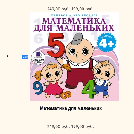
Первоначальная
Текущая
249,00
руб.
199,00
руб.
цена
цена:
составляла
199,00 руб..
249,00 руб..
-20%
Математика для маленьких
Первоначальная
Текущая
249,00
руб.
199,00
руб.
цена
цена: