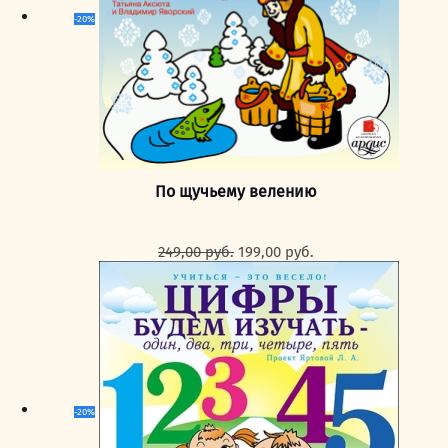
-20%
По щучьему велению
Первоначальная
Текущая
249,00
руб.
199,00
руб.
цена
цена:
составляла
199,00 руб..
249,00 руб..
-20%