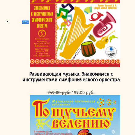
-20%
Развивающая музыка. Знакомимся с
инструментами симфонического оркестра
Первоначальная
Текущая
249,00
руб.
199,00
руб.
цена
цена:
составляла
199,00 руб..
249,00 руб..