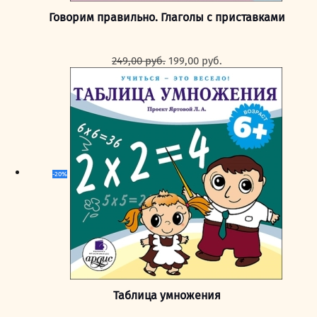
Говорим правильно. Глаголы с приставками
Первоначальная
Текущая
249,00
руб.
199,00
руб.
цена
цена:
составляла
199,00 руб..
249,00 руб..
-20%
Таблица умножения