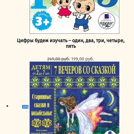
Цифры будем изучать – один, два, три, четыре,
пять
Первоначальная
Текущая
249,00
руб.
199,00
руб.
цена
цена:
составляла
199,00 руб..
249,00 руб..
-20%