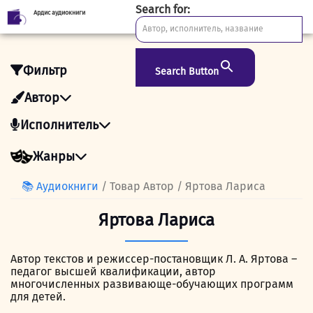
Search for:
Ардис аудиокниги
Skip
to
content
Фильтр
Search Button
Автор
Исполнитель
Жанры
📚 Аудиокниги
/ Товар Автор / Яртова Лариса
Яртова Лариса
Автор текстов и режиссер-постановщик Л. А. Яртова –
педагог высшей квалификации, автор
многочисленных развивающе-обучающих программ
для детей.