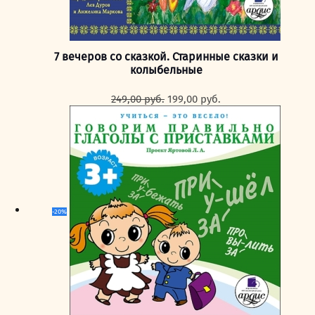
7 вечеров со сказкой. Старинные сказки и
колыбельные
Первоначальная
Текущая
249,00
руб.
199,00
руб.
цена
цена:
составляла
199,00 руб..
249,00 руб..
-20%