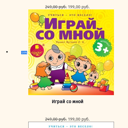
Первоначальная
Текущая
249,00
руб.
199,00
руб.
цена
цена:
составляла
199,00 руб..
249,00 руб..
-20%
Играй со мной
Первоначальная
Текущая
249,00
руб.
199,00
руб.
цена
цена: