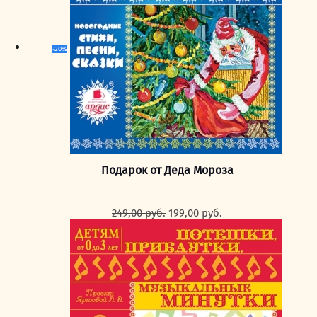
-20%
Подарок от Деда Мороза
Первоначальная
Текущая
249,00
руб.
199,00
руб.
цена
цена:
составляла
199,00 руб..
249,00 руб..