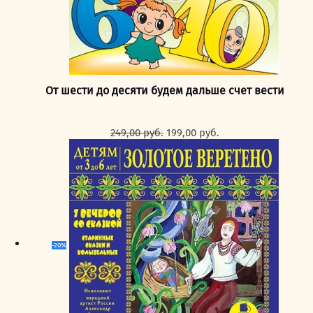
От шести до десяти будем дальше счет вести
Первоначальная
Текущая
249,00
руб.
199,00
руб.
цена
цена:
составляла
199,00 руб..
249,00 руб..
-20%