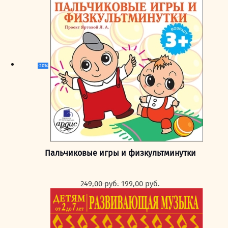
составляла
199,00 руб..
249,00 руб..
-20%
Пальчиковые игры и физкультминутки
Первоначальная
Текущая
249,00
руб.
199,00
руб.
цена
цена:
составляла
199,00 руб..
249,00 руб..