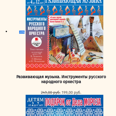
-20%
Развивающая музыка. Инструменты русского
народного оркестра
Первоначальная
Текущая
249,00
руб.
199,00
руб.
цена
цена:
составляла
199,00 руб..
249,00 руб..