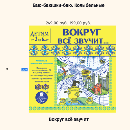
Баю-баюшки-баю. Колыбельные
Первоначальная
Текущая
249,00
руб.
199,00
руб.
цена
цена:
составляла
199,00 руб..
249,00 руб..
-20%
Вокруг всё звучит