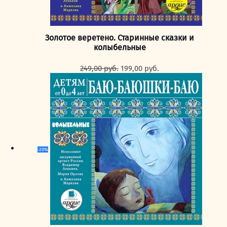
Золотое веретено. Старинные сказки и
колыбельные
Первоначальная
Текущая
249,00
руб.
199,00
руб.
цена
цена:
составляла
199,00 руб..
249,00 руб..
-20%