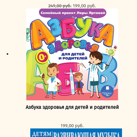
Первоначальная
Текущая
249,00
руб.
199,00
руб.
цена
цена:
составляла
199,00 руб..
249,00 руб..
Азбука здоровья для детей и родителей
199,00
руб.