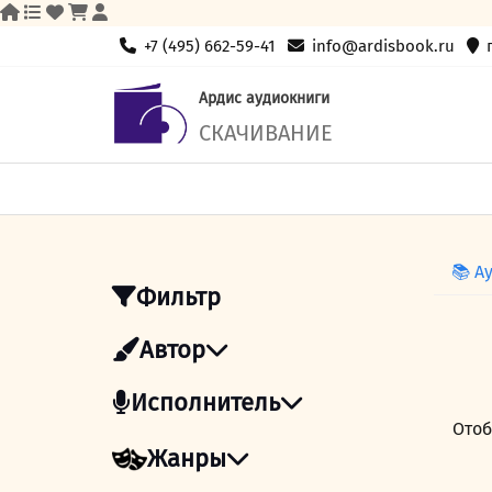
Skip
+7 (495) 662-59-41
info@ardisbook.ru
to
content
Ардис аудиокниги
СКАЧИВАНИЕ
📚 А
Фильтр
Автор
Исполнитель
Отоб
Жанры