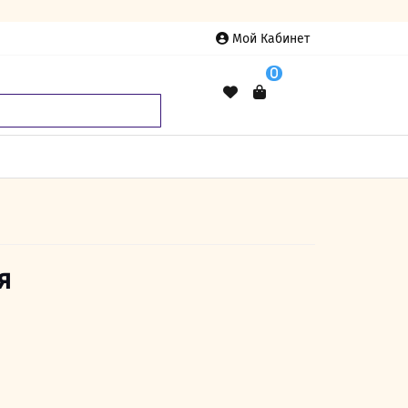
Мой Кабинет
0
я