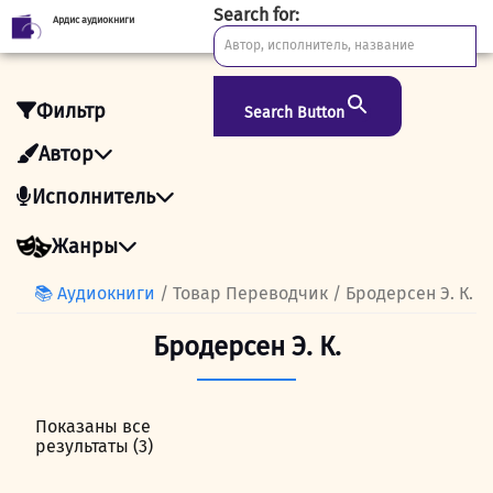
Search for:
Ардис аудиокниги
Skip
to
content
Фильтр
Search Button
Автор
Исполнитель
Жанры
📚 Аудиокниги
/ Товар Переводчик / Бродерсен Э. К.
Бродерсен Э. К.
Показаны все
результаты (3)
Сортировка:
самые
недавние