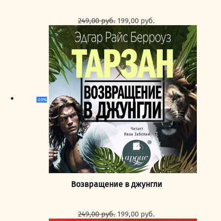
Первоначальная
Текущая
249,00
руб.
199,00
руб.
цена
цена:
составляла
199,00 руб..
249,00 руб..
-20%
Возвращение в джунгли
Первоначальная
Текущая
249,00
руб.
199,00
руб.