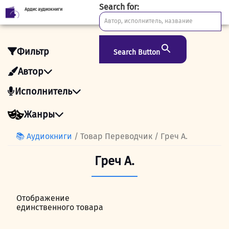
Search for:
Ардис аудиокниги
Skip
to
content
Фильтр
Search Button
Автор
Исполнитель
Жанры
📚 Аудиокниги
/ Товар Переводчик / Греч А.
Греч А.
Отображение
единственного товара