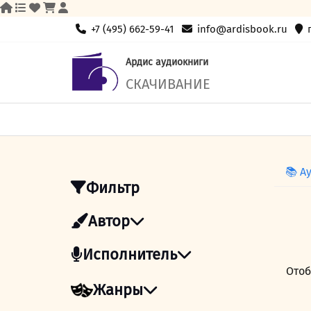
Skip
+7 (495) 662-59-41
info@ardisbook.ru
to
content
Ардис аудиокниги
СКАЧИВАНИЕ
📚 А
Фильтр
Автор
Исполнитель
Отоб
Жанры