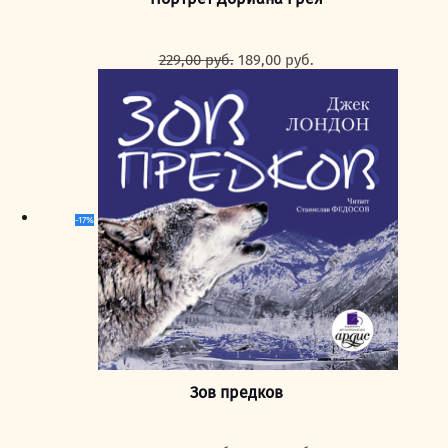
Первоначальная
Текущая
229,00
руб.
189,00
руб.
цена
цена:
составляла
189,00 руб..
229,00 руб..
-17%
Зов предков