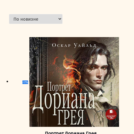
недавние
-17%
Портрет Дориана Грея