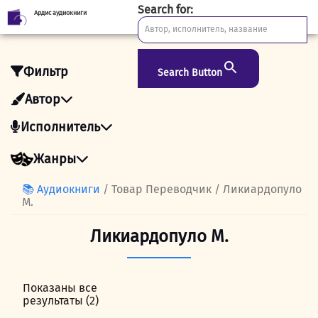
Search for:
Ардис аудиокниги
Skip
to
content
Фильтр
Search Button
Автор
Исполнитель
Жанры
📚 Аудиокниги
/ Товар Переводчик / Ликиардопуло
М.
Ликиардопуло М.
Показаны все
результаты (2)
Сортировка:
самые