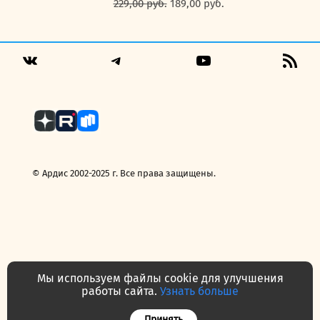
Первоначальная
Текущая
229,00
руб.
189,00
руб.
цена
цена:
составляла
189,00 руб..
229,00 руб..
Telegram
YouTube
RSS
VK
Fee
© Ардис 2002-2025 г. Все права защищены.
Мы используем файлы cookie для улучшения
работы сайта.
Узнать больше
Политика конфиденциальности
Договор — публичная оферта
Принять