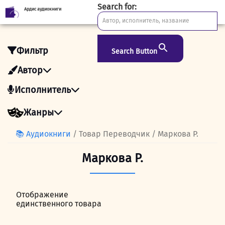
Search for:
Ардис аудиокниги
Skip
to
content
Фильтр
Search Button
Автор
Исполнитель
Жанры
📚 Аудиокниги
/ Товар Переводчик / Маркова Р.
Маркова Р.
Отображение
единственного товара