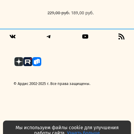
Первоначальная
Текущая
229,00
руб.
189,00
руб.
цена
цена:
составляла
189,00 руб..
229,00 руб..
Telegram
YouTube
RSS
VK
Fee
© Ардис 2002-2025 г. Все права защищены.
Мы используем файлы cookie для улучшения
работы сайта.
Узнать больше