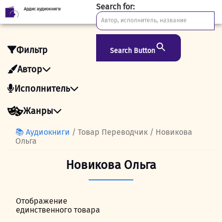
Search for:
Ардис аудиокниги
Skip
to
content
Фильтр
Search Button
Автор
Исполнитель
Жанры
📚 Аудиокниги
/ Товар Переводчик / Новикова
Ольга
Новикова Ольга
Отображение
единственного товара