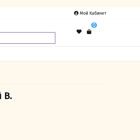
Мой Кабинет
0
 В.