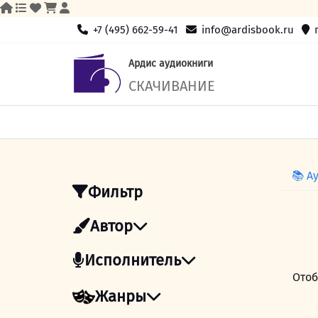
Skip
+7 (495) 662-59-41
info@ardisbook.ru
to
content
Ардис аудиокниги
СКАЧИВАНИЕ
📚 А
Фильтр
Автор
Исполнитель
Отоб
Жанры