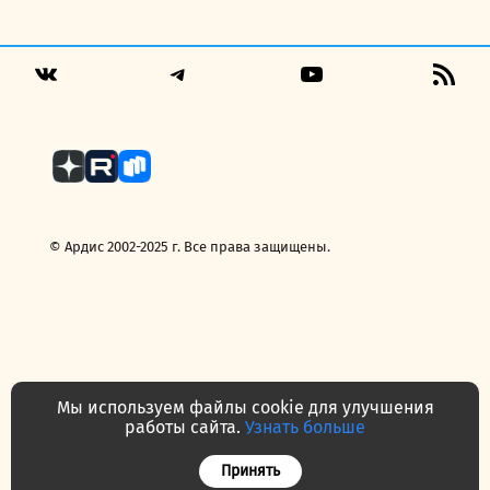
цена
цена:
составляла
189,00 руб..
229,00 руб..
Telegram
YouTube
RSS
VK
Fee
© Ардис 2002-2025 г. Все права защищены.
Мы используем файлы cookie для улучшения
работы сайта.
Узнать больше
Политика конфиденциальности
Договор — публичная оферта
Принять
Часто задаваемые вопросы
Контакты
О нас