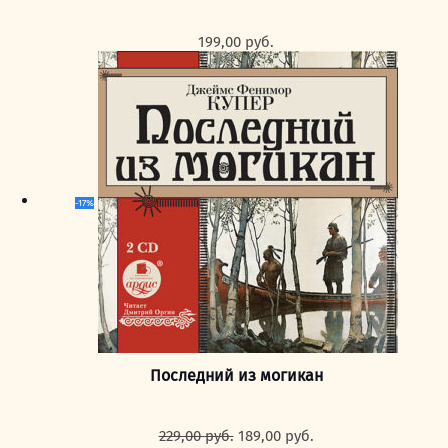
199,00
руб.
-17%
Последний из могикан
Первоначальная
Текущая
229,00
руб.
189,00
руб.