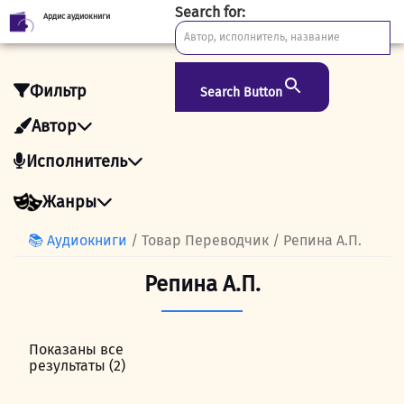
Search for:
Ардис аудиокниги
Skip
to
content
Фильтр
Search Button
Автор
Исполнитель
Жанры
📚 Аудиокниги
/ Товар Переводчик / Репина А.П.
Репина А.П.
Показаны все
результаты (2)
Сортировка:
самые
недавние