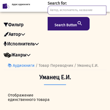
Search for:
Ардис аудиокниги
Skip
to
content
Фильтр
Search Button
Автор
Исполнитель
Жанры
📚 Аудиокниги
/ Товар Переводчик / Уманец Е.И.
Уманец Е.И.
Отображение
единственного товара