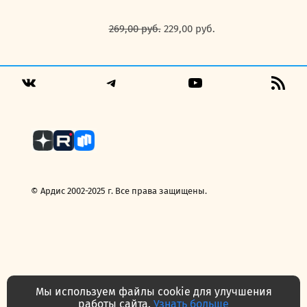
Первоначальная
Текущая
269,00
руб.
229,00
руб.
цена
цена:
составляла
229,00 руб..
269,00 руб..
Telegram
YouTube
RSS
VK
Fee
© Ардис 2002-2025 г. Все права защищены.
Мы используем файлы cookie для улучшения
работы сайта.
Узнать больше