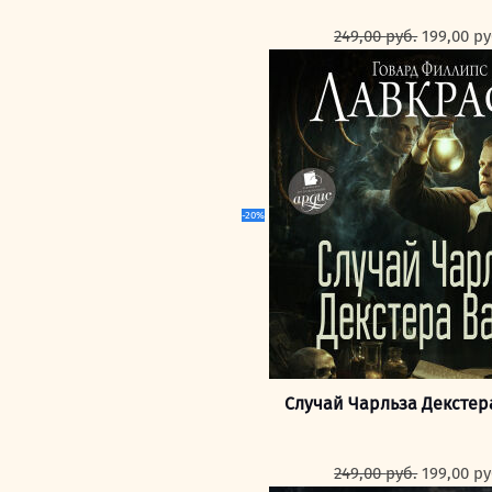
Первона
249,00
руб.
199,00
ру
цена
составля
249,00 ру
-20%
Случай Чарльза Декстер
Первона
249,00
руб.
199,00
ру