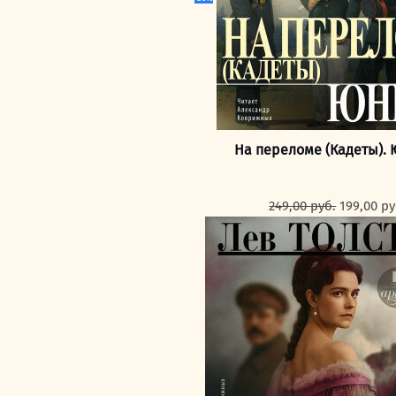
На переломе (Кадеты).
Первона
249,00
руб.
199,00
ру
цена
составля
249,00 ру