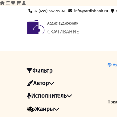
Skip
+7 (495) 662-59-41
info@ardisbook.ru
to
content
Ардис аудиокниги
СКАЧИВАНИЕ
📚 А
Фильтр
Автор
Исполнитель
Пока
Жанры