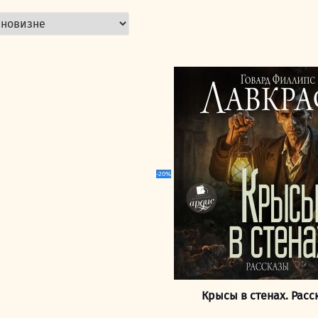
-20%
Крысы в стенах. Расс