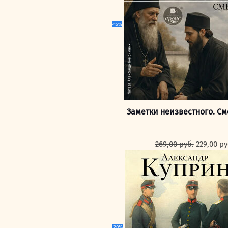
-15%
Заметки неизвестного. См
Первона
269,00
руб.
229,00
ру
цена
составля
269,00 ру
-20%