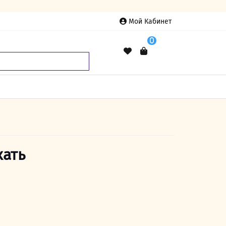
Мой Кабинет
0
кать