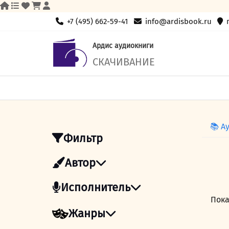
Skip
+7 (495) 662-59-41
info@ardisbook.ru
to
content
Ардис аудиокниги
СКАЧИВАНИЕ
📚 А
Фильтр
Автор
Исполнитель
Пока
Жанры