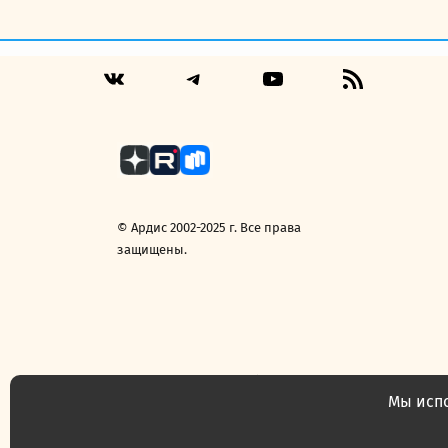
Telegram
YouTube
RSS
VK
Feed
© Ардис 2002-2025 г. Все права
защищены.
Политика конфиденциальности
Договор 
Мы испо
Часто задаваемые вопросы
Конт