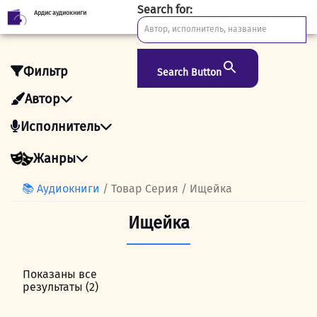
Search for:
Ардис аудиокниги
Skip
to
content
Фильтр
Search Button
Автор
Исполнитель
Жанры
📚 Аудиокниги
/ Товар Серия / Ищейка
Ищейка
Показаны все
результаты (2)
Сортировка:
самые
недавние