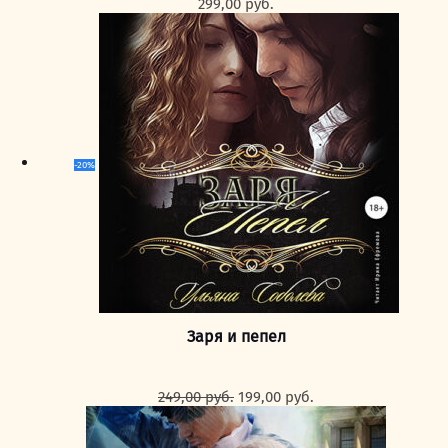
299,00
руб.
-20%
Заря и пепел
Первоначальная
Текущая
249,00
руб.
199,00
руб.
цена
цена:
составляла
199,00 руб..
249,00 руб..