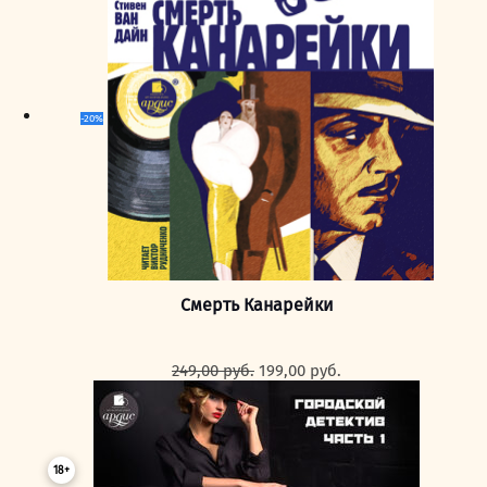
-20%
Смерть Канарейки
Первоначальная
Текущая
249,00
руб.
199,00
руб.
цена
цена:
составляла
199,00 руб..
249,00 руб..
18+