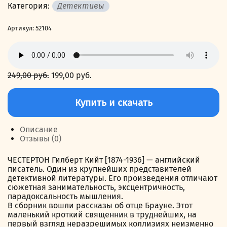
Категория:
Детективы
Артикул:
52104
249,00
руб.
Первоначальная
199,00
руб.
Текущая
цена
цена:
Количество
составляла
199,00 руб..
товара
Купить и скачать
249,00 руб..
Алая
луна
Меру
Описание
Отзывы (0)
ЧЕСТЕРТОН Гилберт Кийт [1874-1936] — английский
писатель. Один из крупнейших представителей
детективной литературы. Его произведения отличают
сюжетная занимательность, эксцентричность,
парадоксальность мышления.
В сборник вошли рассказы об отце Брауне. Этот
маленький кроткий священник в труднейших, на
первый взгляд неразрешимых коллизиях неизменно