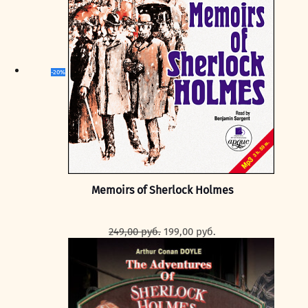
-20%
Memoirs of Sherlock Holmes
Первоначальная
Текущая
249,00
руб.
199,00
руб.
цена
цена:
составляла
199,00 руб..
249,00 руб..