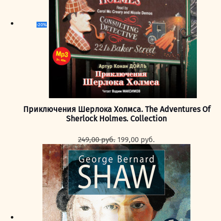
-20%
Приключения Шерлока Холмса. The Adventures Of
Sherlock Holmes. Collection
Первоначальная
Текущая
249,00
руб.
199,00
руб.
цена
цена:
составляла
199,00 руб..
249,00 руб..