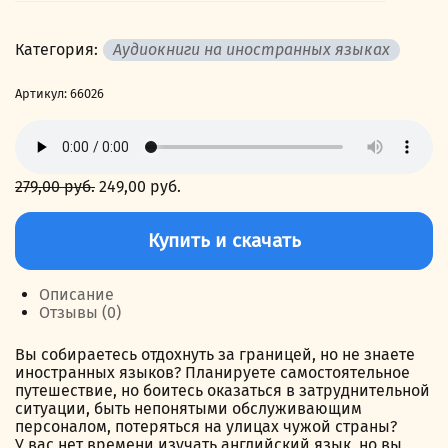
Категория:
Аудиокниги на иностранных языках
Артикул:
66026
279,00
руб.
Первоначальная
249,00
руб.
Текущая
цена
цена:
Количество
составляла
249,00 руб..
товара
Купить и скачать
279,00 руб..
Английский
язык
за
Описание
12
Отзывы (0)
дней:
Самоучитель.
Вы собираетесь отдохнуть за границей, но не знаете
Отдых
иностранных языков? Планируете самостоятельное
за
путешествие, но боитесь оказаться в затруднительной
рубежом
ситуации, быть непонятыми обслуживающим
персоналом, потеряться на улицах чужой страны?
У вас нет времени изучать английский язык, но вы