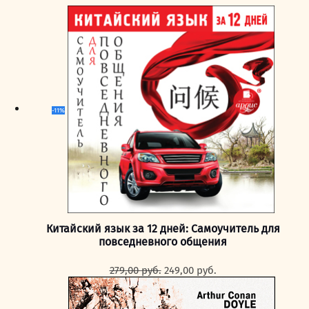
-11%
Китайский язык за 12 дней: Самоучитель для
повседневного общения
Первоначальная
Текущая
279,00
руб.
249,00
руб.
цена
цена:
составляла
249,00 руб..
279,00 руб..