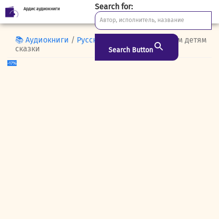
Search for:
Ардис аудиокниги
Skip
to
content
📚 Аудиокниги
/
Русская классика
/ Большим детям
сказки
Search Button
-17%