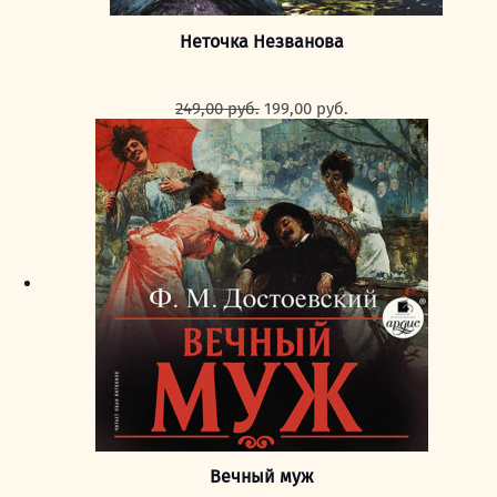
Неточка Незванова
Первоначальная
Текущая
249,00
руб.
199,00
руб.
цена
цена:
составляла
199,00 руб..
249,00 руб..
Вечный муж