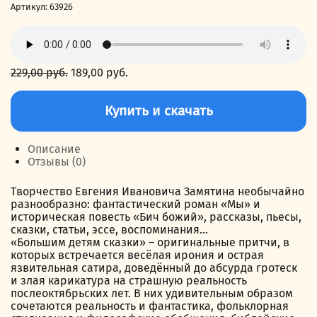
Артикул:
63926
229,00
руб.
Первоначальная
189,00
руб.
Текущая
цена
цена:
Количество
составляла
189,00 руб..
товара
Купить и скачать
229,00 руб..
Большим
детям
сказки
Описание
Отзывы (0)
Творчество Евгения Ивановича Замятина необычайно
разнообразно: фантастический роман «Мы» и
историческая повесть «Бич божий», рассказы, пьесы,
сказки, статьи, эссе, воспоминания…
«Большим детям сказки» – оригинальные притчи, в
которых встречается весёлая ирония и острая
язвительная сатира, доведённый до абсурда гротеск
и злая карикатура на страшную реальность
послеоктябрьских лет. В них удивительным образом
сочетаются реальность и фантастика, фольклорная