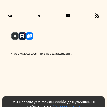
цена
цена:
составляла
199,00 руб..
249,00 руб..
Telegram
YouTube
RSS
VK
Fee
© Ардис 2002-2025 г. Все права защищены.
Политика конфиденциальности
Договор — публичная оферта
Мы используем файлы cookie для улучшения
Часто задаваемые вопросы
Контакты
О нас
работы сайта.
Узнать больше