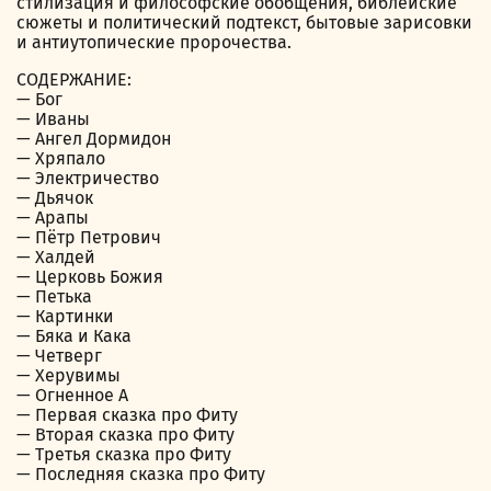
стилизация и философские обобщения, библейские
сюжеты и политический подтекст, бытовые зарисовки
и антиутопические пророчества.
СОДЕРЖАНИЕ:
— Бог
— Иваны
— Ангел Дормидон
— Хряпало
— Электричество
— Дьячок
— Арапы
— Пётр Петрович
— Халдей
— Церковь Божия
— Петька
— Картинки
— Бяка и Кака
— Четверг
— Херувимы
— Огненное А
— Первая сказка про Фиту
— Вторая сказка про Фиту
— Третья сказка про Фиту
— Последняя сказка про Фиту