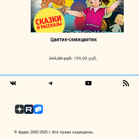
Цветик-семицветик
Первоначальная
Текущая
249,00
руб.
199,00
руб.
цена
цена:
составляла
199,00 руб..
249,00 руб..
Telegram
YouTube
RSS
VK
Fee
© Ардис 2002-2025 г. Все права защищены.