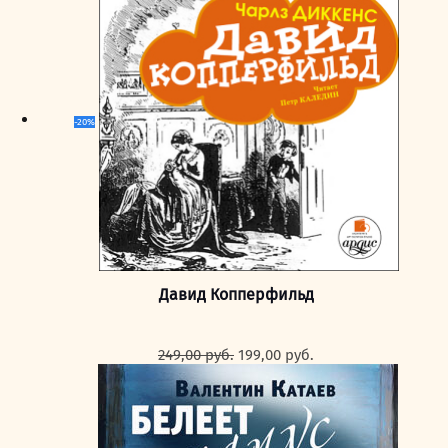
-20%
Давид Копперфильд
Первоначальная
Текущая
249,00
руб.
199,00
руб.
цена
цена:
составляла
199,00 руб..
249,00 руб..