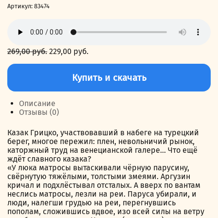
Артикул:
83474
269,00
руб.
Первоначальная
229,00
руб.
Текущая
цена
цена:
Количество
составляла
229,00 руб..
товара
Купить и скачать
269,00 руб..
Чёрные
паруса
Описание
Отзывы (0)
Казак Грицко, участвовавший в набеге на турецкий
берег, многое пережил: плен, невольничий рынок,
каторжный труд на венецианской галере… Что ещё
ждёт славного казака?
«У люка матросы вытаскивали чёрную парусину,
свёрнутую тяжёлыми, толстыми змеями. Аргузин
кричал и подхлёстывал отсталых. А вверх по вантам
неслись матросы, лезли на реи. Паруса убирали, и
люди, налегши грудью на реи, перегнувшись
пополам, сложившись вдвое, изо всей силы на ветру