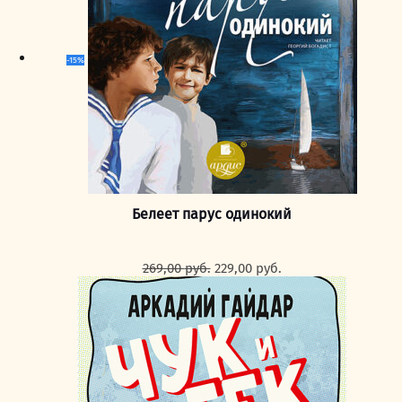
-15%
Белеет парус одинокий
Первоначальная
Текущая
269,00
руб.
229,00
руб.
цена
цена:
составляла
229,00 руб..
269,00 руб..