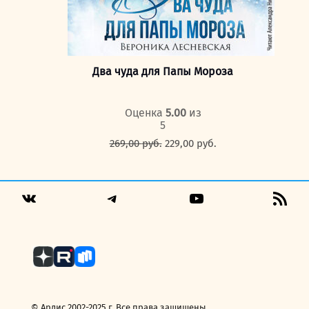
Два чуда для Папы Мороза
Оценка
5.00
из
5
Первоначальная
Текущая
269,00
руб.
229,00
руб.
цена
цена:
составляла
229,00 руб..
269,00 руб..
Telegram
YouTube
RSS
VK
Fee
© Ардис 2002-2025 г. Все права защищены.