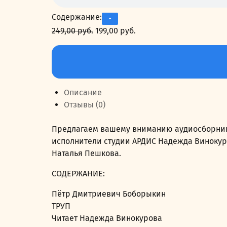
Содержание:
249,00
руб.
Первоначальная
199,00
руб.
Текущая
цена
цена:
Количество
составляла
199,00 руб..
товара
249,00 руб..
Домой
с
Описание
небес
Отзывы (0)
(сборник)
Предлагаем вашему вниманию аудиосборник и
исполнители студии АРДИС Надежда Винокуро
Наталья Пешкова.
СОДЕРЖАНИЕ:
Пётр Дмитриевич Боборыкин
ТРУП
Читает Надежда Винокурова