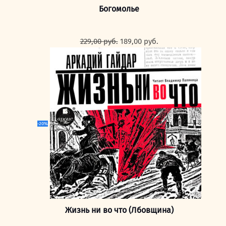
Богомолье
Первоначальная
Текущая
229,00
руб.
189,00
руб.
цена
цена:
составляла
189,00 руб..
229,00 руб..
-20%
Жизнь ни во что (Лбовщина)