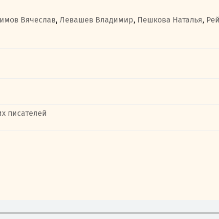
симов Вячеслав
,
Левашев Владимир
,
Пешкова Наталья
,
Ре
их писателей