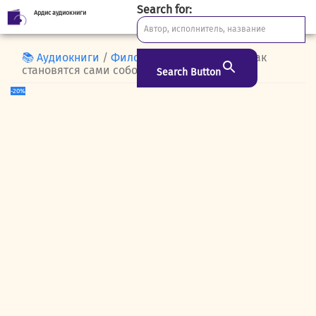
Search for:
Ардис аудиокниги
Skip
to
content
📚 Аудиокниги
/
Философия
/ Ecce Homo. Как
становятся сами собою
Search Button
-20%