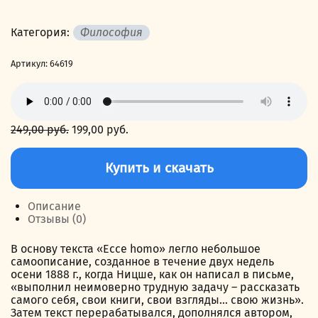
Категория:
Философия
Артикул:
64619
249,00
руб.
Первоначальная
199,00
руб.
Текущая
цена
цена:
Количество
составляла
199,00 руб..
товара
Купить и скачать
249,00 руб..
Ecce
Homo.
Как
Описание
становятся
Отзывы (0)
сами
собою
В основу текста «Ecce homo» легло небольшое
самоописание, созданное в течение двух недель
осени 1888 г., когда Ницше, как он написал в письме,
«выполнил неимоверно трудную задачу – рассказать
самого себя, свои книги, свои взгляды… свою жизнь».
Затем текст перерабатывался, дополнялся автором,