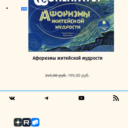
-20%
Афоризмы житейской мудрости
Первоначальная
Текущая
249,00
руб.
199,00
руб.
цена
цена:
составляла
199,00 руб..
249,00 руб..
Telegram
YouTube
RSS
VK
Fee