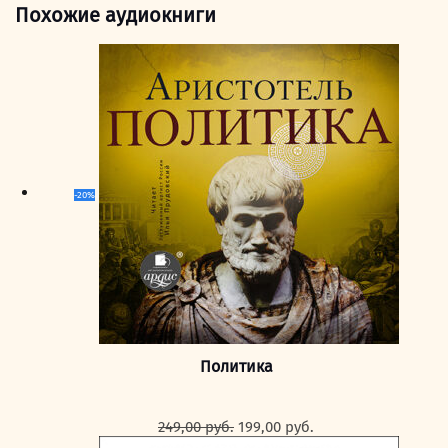
Похожие аудиокниги
-20%
Политика
Первоначальная
Текущая
249,00
руб.
199,00
руб.
цена
цена: