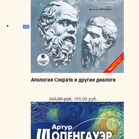
-20%
Апология Сократа и другие диалоги
Первоначальная
Текущая
249,00
руб.
199,00
руб.
цена
цена:
составляла
199,00 руб..
249,00 руб..