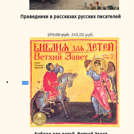
Праведники в рассказах русских писателей
Первоначальная
Текущая
279,00
руб.
249,00
руб.
цена
цена:
составляла
249,00 руб..
279,00 руб..
-20%