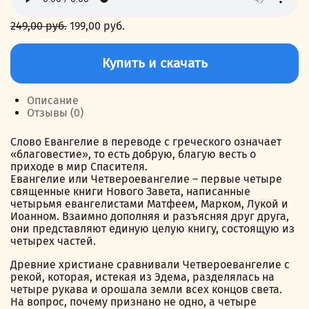
249,00
руб.
Первоначальная
199,00
руб.
Текущая
цена
цена:
Количество
составляла
199,00 руб..
товара
Купить и скачать
249,00 руб..
Евангелие
Описание
Отзывы (0)
Слово Евангелие в переводе с греческого означает
«благовестие», то есть добрую, благую весть о
приходе в мир Спасителя.
Евангелие или Четвероевангелие – первые четыре
священные книги Нового Завета, написанные
четырьмя евангелистами Матфеем, Марком, Лукой и
Иоанном. Взаимно дополняя и разъясняя друг друга,
они представляют единую целую книгу, состоящую из
четырех частей.
Древние христиане сравнивали Четвероевангелие с
рекой, которая, истекая из Эдема, разделялась на
четыре рукава и орошала земли всех концов света.
На вопрос, почему признано не одно, а четыре