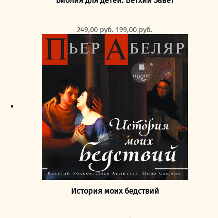
Библия для детей. Ветхий Завет
Первоначальная
Текущая
249,00
руб.
199,00
руб.
цена
цена:
составляла
199,00 руб..
249,00 руб..
История моих бедствий