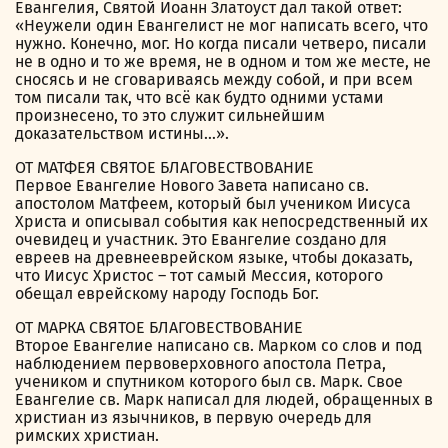
Евангелия, Святой Иоанн Златоуст дал такой ответ:
«Неужели один Евангелист не мог написать всего, что
нужно. Конечно, мог. Но когда писали четверо, писали
не в одно и то же время, не в одном и том же месте, не
сносясь и не сговариваясь между собой, и при всем
том писали так, что всё как будто одними устами
произнесено, то это служит сильнейшим
доказательством истины…».
ОТ МАТФЕЯ СВЯТОЕ БЛАГОВЕСТВОВАНИЕ
Первое Евангелие Нового Завета написано св.
апостолом Матфеем, который был учеником Иисуса
Христа и описывал события как непосредственный их
очевидец и участник. Это Евангелие создано для
евреев на древнееврейском языке, чтобы доказать,
что Иисус Христос – тот самый Мессия, которого
обещал еврейскому народу Господь Бог.
ОТ МАРКА СВЯТОЕ БЛАГОВЕСТВОВАНИЕ
Второе Евангелие написано св. Марком со слов и под
наблюдением первоверховного апостола Петра,
учеником и спутником которого был св. Марк. Свое
Евангелие св. Марк написал для людей, обращенных в
христиан из язычников, в первую очередь для
римских христиан.