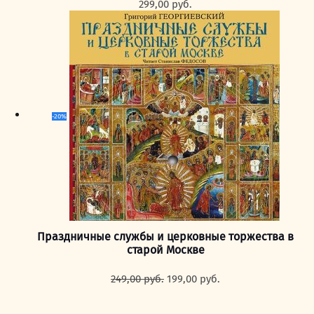
299,00
руб.
-20%
Праздничные службы и церковные торжества в
старой Москве
Первоначальная
Текущая
249,00
руб.
199,00
руб.
цена
цена:
составляла
199,00 руб..