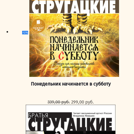
-12%
Понедельник начинается в субботу
Первоначальная
Текущая
339,00
руб.
299,00
руб.
цена
цена:
составляла
299,00 руб..
339,00 руб..