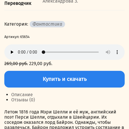
Александрова З.
Переводчик
Категория:
Фантастика
Артикул:
65654
269,00
руб.
Первоначальная
229,00
руб.
Текущая
цена
цена:
Количество
составляла
229,00 руб..
товара
Купить и скачать
269,00 руб..
Франкенштейн,
или
Современный
Описание
Прометей
Отзывы (0)
Летом 1816 года Мэри Шелли и её муж, английский
поэт Перси Шелли, отдыхали в Швейцарии. Их
соседом оказался лорд Байрон. Однажды, чтобы
развлечься, Байрон предложил устроить состязание в