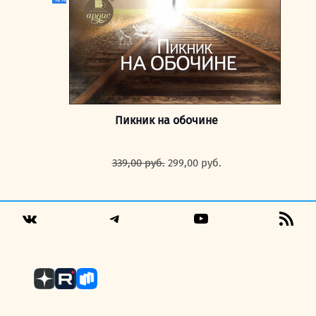
Пикник на обочине
Первоначальная
Текущая
339,00
руб.
299,00
руб.
цена
цена:
составляла
299,00 руб..
339,00 руб..
Telegram
YouTube
RSS
VK
Fee