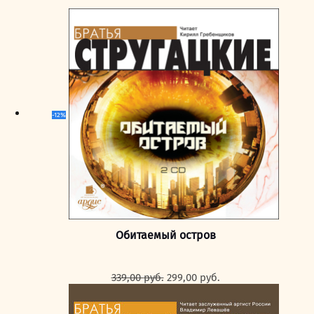
-12%
Обитаемый остров
Первоначальная
Текущая
339,00
руб.
299,00
руб.
цена
цена:
составляла
299,00 руб..
339,00 руб..