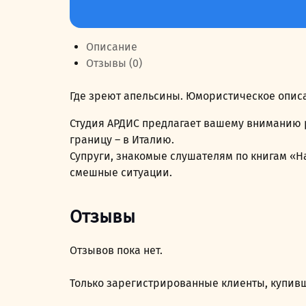
товара
249,00 руб..
Где
зреют
Описание
апельсины
Отзывы (0)
Где зреют апельсины. Юмористическое опис
Студия АРДИС предлагает вашему вниманию 
границу – в Италию.
Супруги, знакомые слушателям по книгам «Н
смешные ситуации.
Отзывы
Отзывов пока нет.
Только зарегистрированные клиенты, купивш