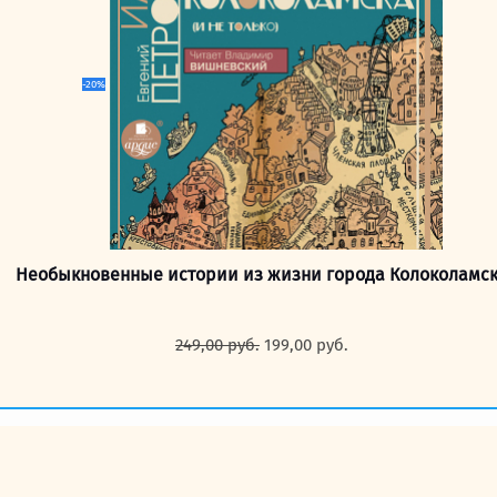
-20%
Необыкновенные истории из жизни города Колоколамс
Первоначальная
Текущая
249,00
руб.
199,00
руб.
цена
цена:
составляла
199,00 руб..
249,00 руб..