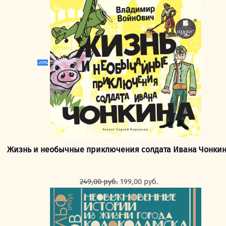
составляла
199,00 руб..
249,00 руб..
-20%
Жизнь и необычные приключения солдата Ивана Чонки
Первоначальная
Текущая
249,00
руб.
199,00
руб.
цена
цена:
составляла
199,00 руб..
249,00 руб..