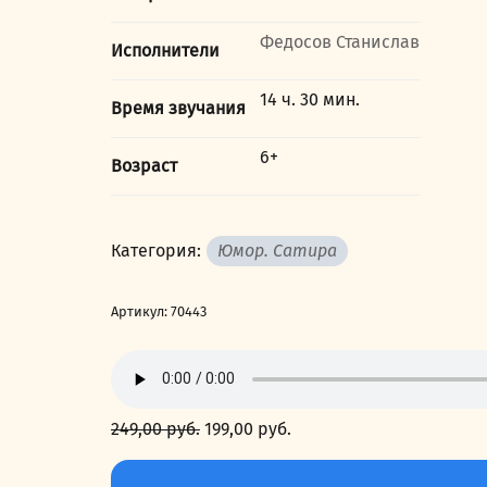
Федосов Станислав
Исполнители
14 ч. 30 мин.
Время звучания
6+
Возраст
Категория:
Юмор. Сатира
Артикул:
70443
249,00
руб.
Первоначальная
199,00
руб.
Текущая
цена
цена:
Количество
составляла
199,00 руб..