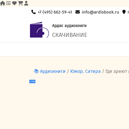
Skip
+7 (495) 662-59-41
info@ardisbook.ru
to
content
Ардис аудиокниги
СКАЧИВАНИЕ
📚 Аудиокниги
/
Юмор. Сатира
/ Где зреют
-20%