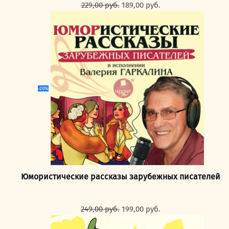
Первоначальная
Текущая
229,00
руб.
189,00
руб.
цена
цена:
составляла
189,00 руб..
229,00 руб..
-20%
Юмористические рассказы зарубежных писателей
Первоначальная
Текущая
249,00
руб.
199,00
руб.
цена
цена: