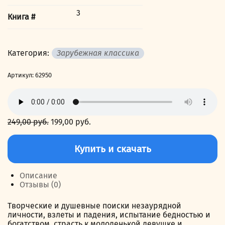
3
Книга #
Категория:
Зарубежная классика
Артикул:
62950
249,00
руб.
Первоначальная
199,00
руб.
Текущая
цена
цена:
Количество
составляла
199,00 руб..
товара
Купить и скачать
249,00 руб..
Гений.
Книга
третья.
Описание
Бунт
Отзывы (0)
Творческие и душевные поиски незаурядной
личности, взлеты и падения, испытание бедностью и
богатством, страсть к молоденькой девушке и