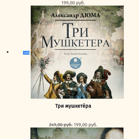
199,00
руб.
-20%
Три мушкетёра
Первоначальная
Текущая
249,00
руб.
199,00
руб.
цена
цена:
составляла
199,00 руб..