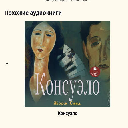
249,00
руб.
199,00
руб.
цена
цена:
составляла
199,00 руб..
Похожие аудиокниги
249,00 руб..
Консуэло