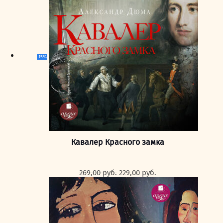
249,00 руб..
-15%
Кавалер Красного замка
Первоначальная
Текущая
269,00
руб.
229,00
руб.
цена
цена:
составляла
229,00 руб..
269,00 руб..