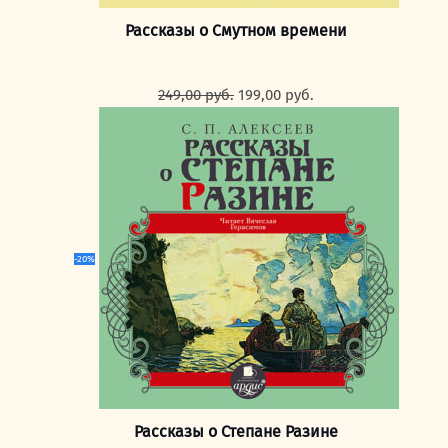
Рассказы о Смутном времени
Первоначальная
Текущая
249,00
руб.
199,00
руб.
цена
цена:
составляла
199,00 руб..
249,00 руб..
-20%
Рассказы о Степане Разине