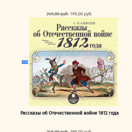
Первоначальная
Текущая
249,00
руб.
199,00
руб.
цена
цена:
составляла
199,00 руб..
249,00 руб..
-20%
Рассказы об Отечественной войне 1812 года
Первоначальная
Текущая
249,00
руб.
199,00
руб.