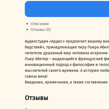
Количество
товара
История
моих
Описание
бедствий
Отзывы (0)
Аудиостудия «Ардис» предлагает вашему вн
бедствий», принадлежащее перу Пьера Абеляр
читателю душевный мир человека искренне в
Пьер Абеляр – выдающийся французский фил
инновационный подход к философии и теологи
мыслителей своего времени. А история любв
сквозь века!
Введение, примечания, а также составление
Отзывы