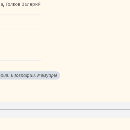
на
,
Толков Валерий
рия. Биографии. Мемуары