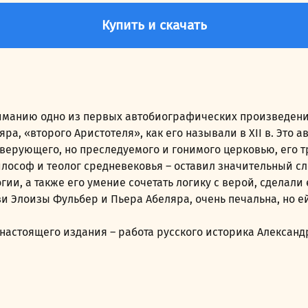
Купить и скачать
иманию одно из первых автобиографических произведени
а, «второго Аристотеля», как его называли в XII в. Это
ерующего, но преследуемого и гонимого церковью, его тр
ософ и теолог средневековья – оставил значительный сле
и, а также его умение сочетать логику с верой, сделали
и Элоизы Фульбер и Пьера Абеляра, очень печальна, но е
 настоящего издания – работа русского историка Алексан