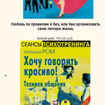
Любовь по правилам и без, или Как организовать
свою личную жизнь
Первоначальная
Текущая
249,00
руб.
199,00
руб.
цена
цена:
составляла
199,00 руб..
249,00 руб..