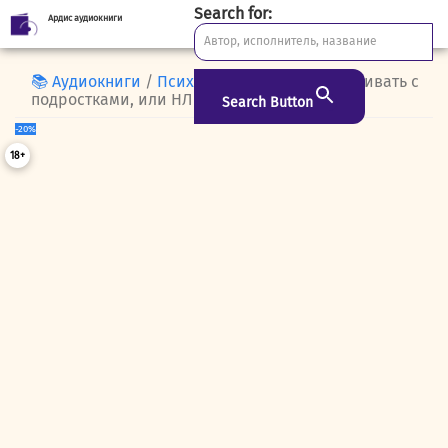
Search for:
Ардис аудиокниги
Skip
to
content
📚 Аудиокниги
/
Психология
/ Как разговаривать с
подростками, или НЛП для родителей
Search Button
-20%
18+