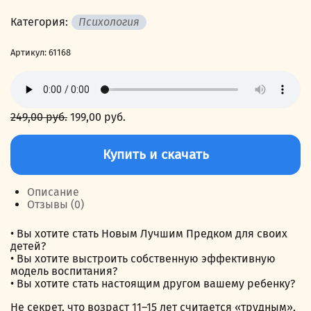
Категория:
Психология
Артикул:
61168
249,00
руб.
Первоначальная
199,00
руб.
Текущая
цена
цена:
Количество
составляла
199,00 руб..
товара
Купить и скачать
249,00 руб..
Как
разговаривать
с
Описание
подростками,
Отзывы (0)
или
НЛП
• Вы хотите стать Новым Лучшим Предком для своих
для
детей?
родителей
• Вы хотите выстроить собственную эффективную
модель воспитания?
• Вы хотите стать настоящим другом вашему ребенку?
Не секрет, что возраст 11–15 лет считается «трудным»,