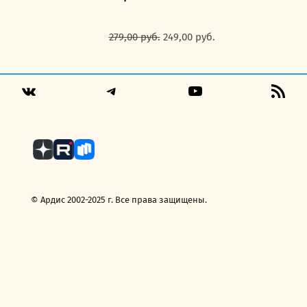
Первоначальная
Текущая
279,00
руб.
249,00
руб.
цена
цена:
составляла
249,00 руб..
279,00 руб..
Telegram
YouTube
RSS
VK
Fee
© Ардис 2002-2025 г. Все права защищены.