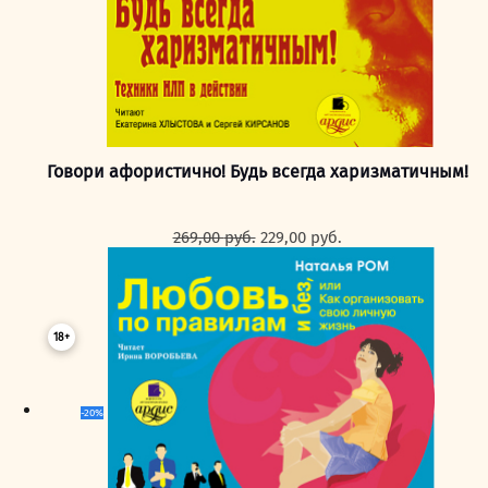
Говори афористично! Будь всегда харизматичным!
Первоначальная
Текущая
269,00
руб.
229,00
руб.
цена
цена:
составляла
229,00 руб..
269,00 руб..
18+
-20%