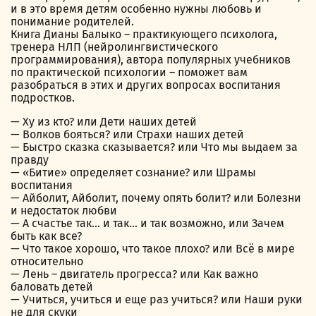
и в это время детям особенно нужны любовь и
понимание родителей.
Книга Дианы Балыко – практикующего психолога,
тренера НЛП (нейролингвистического
программирования), автора популярных учебников
по практической психологии – поможет вам
разобраться в этих и других вопросах воспитания
подростков.
— Ху из кто? или Дети наших детей
— Волков бояться? или Страхи наших детей
— Быстро сказка сказывается? или Что мы выдаем за
правду
— «Битие» определяет сознание? или Шрамы
воспитания
— Айболит, Айболит, почему опять болит? или Болезни
и недостаток любви
— А счастье так… и так… и так возможно, или Зачем
быть как все?
— Что такое хорошо, что такое плохо? или Всё в мире
относительно
— Лень – двигатель прогресса? или Как важно
баловать детей
— Учиться, учиться и еще раз учиться? или Наши руки
не для скуки