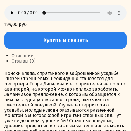
199,00
руб.
Количество
товара
Купить и скачать
Капкан
для
пешки
Описание
Отзывы (0)
Поиски клада, спрятанного в заброшенной усадьбе
князей Стрешневых, неожиданно становятся для
репортёра Егора Дягилева и его приятелей не просто
авантюрой, на которой можно неплохо заработать.
Заманчивое предложение, с которым обращается к
ним наследница старинного рода, оказывается
смертельной ловушкой. Ступив на территорию
усадьбы, молодые люди оказываются разменной
монетой в многовековой игре таинственных сил. Тут
уже не до клада: уцелеть бы! Страшные ловушки,
древние проклятья, и с каждым часом шансы выжить