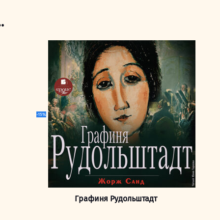
…
-15%
Графиня Рудольштадт