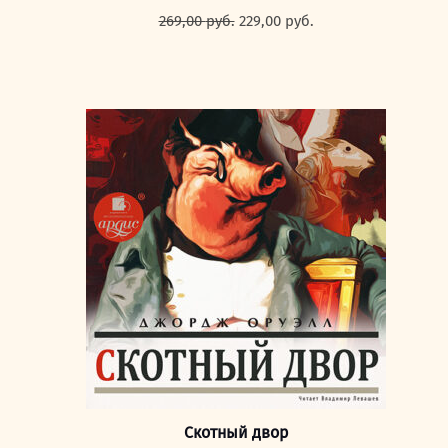
Первоначальная
Текущая
269,00
руб.
229,00
руб.
цена
цена:
составляла
229,00 руб..
269,00 руб..
Скотный двор