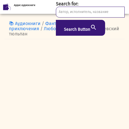
Search for:
Ардис аудиокниги
Skip
to
content
📚 Аудиокниги
/
Фантастика и
приключения
/
Любовное фэнтези
/ Королевский
Search Button
тюльпан