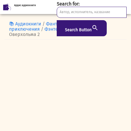
Search for:
Ардис аудиокниги
Skip
to
content
📚 Аудиокниги
/
Фантастика и
приключения
/
Фэнтези
/ Ледяные маски
Search Button
Оверхольма 2