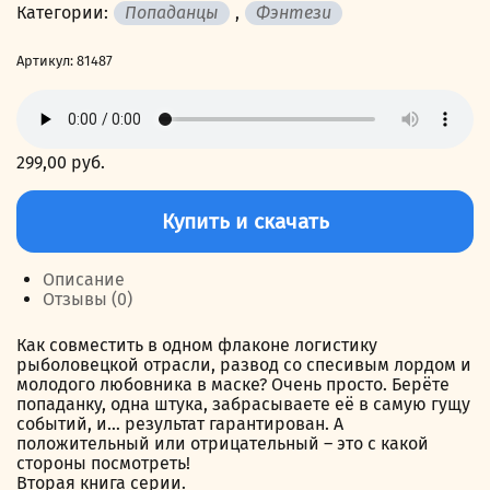
Категории:
Попаданцы
,
Фэнтези
Артикул:
81487
299,00
руб.
Количество
товара
Купить и скачать
Ледяные
маски
Оверхольма
Описание
2
Отзывы (0)
Как совместить в одном флаконе логистику
рыболовецкой отрасли, развод со спесивым лордом и
молодого любовника в маске? Очень просто. Берёте
попаданку, одна штука, забрасываете её в самую гущу
событий, и… результат гарантирован. А
положительный или отрицательный – это с какой
стороны посмотреть!
Вторая книга серии.