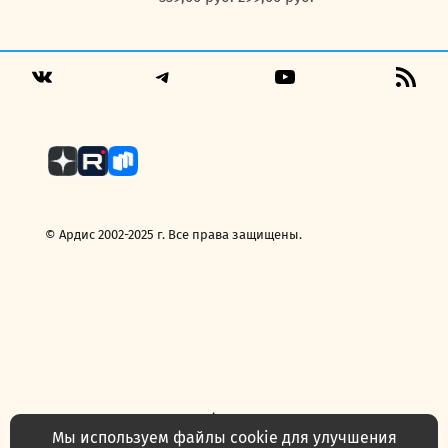
цена
цена:
составляла
299,00 руб..
339,00 руб..
Telegram
YouTube
RSS
VK
Fee
© Ардис 2002-2025 г. Все права защищены.
Политика конфиденциальности
Договор — публичная оферта
Мы используем файлы cookie для улучшения