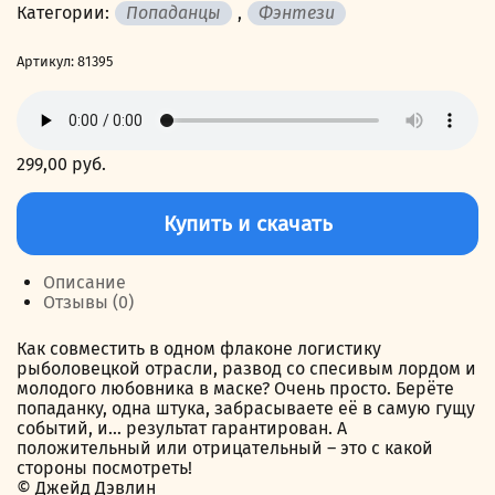
Категории:
Попаданцы
,
Фэнтези
Артикул:
81395
299,00
руб.
Количество
товара
Купить и скачать
Ледяные
маски
Оверхольма
Описание
Отзывы (0)
Как совместить в одном флаконе логистику
рыболовецкой отрасли, развод со спесивым лордом и
молодого любовника в маске? Очень просто. Берёте
попаданку, одна штука, забрасываете её в самую гущу
событий, и… результат гарантирован. А
положительный или отрицательный – это с какой
стороны посмотреть!
© Джейд Дэвлин