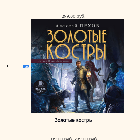
299,00
руб.
-12%
Золотые костры
Первоначальная
Текущая
339,00
руб.
299,00
руб.