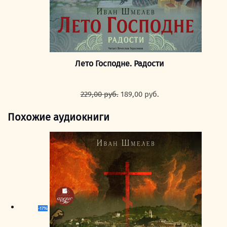
Лето Господне. Радости
Первоначальная
Текущая
229,00
руб.
189,00
руб.
цена
цена:
составляла
189,00 руб..
Похожие аудиокниги
229,00 руб..
-17%