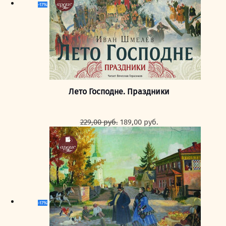
-17%
Лето Господне. Праздники
Первоначальная
Текущая
229,00
руб.
189,00
руб.
цена
цена:
составляла
189,00 руб..
229,00 руб..
-17%