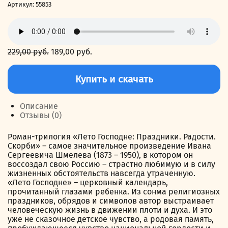
Артикул:
55853
229,00
руб.
Первоначальная
189,00
руб.
Текущая
цена
цена:
Количество
составляла
189,00 руб..
товара
Купить и скачать
229,00 руб..
Лето
Господне.
Скорби
Описание
Отзывы (0)
Роман-трилогия «Лето Господне: Праздники. Радости.
Скорби» – самое значительное произведение Ивана
Сергеевича Шмелева (1873 – 1950), в котором он
воссоздал свою Россию – страстно любимую и в силу
жизненных обстоятельств навсегда утраченную.
«Лето Господне» – церковный календарь,
прочитанный глазами ребенка. Из сонма религиозных
праздников, обрядов и символов автор выстраивает
человеческую жизнь в движении плоти и духа. И это
уже не сказочное детское чувство, а родовая память,