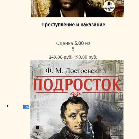
Преступление и наказание
Оценка
5.00
из
5
Первоначальная
Текущая
249,00
руб.
199,00
руб.
цена
цена:
составляла
199,00 руб..
249,00 руб..
-17%