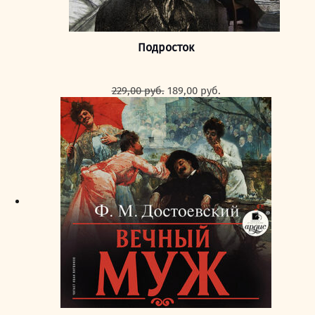
Подросток
Первоначальная
Текущая
229,00
руб.
189,00
руб.
цена
цена:
составляла
189,00 руб..
229,00 руб..