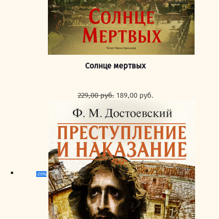
Солнце мертвых
Первоначальная
Текущая
229,00
руб.
189,00
руб.
цена
цена:
составляла
189,00 руб..
229,00 руб..
-20%