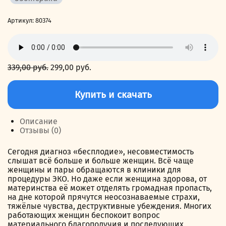
Артикул:
80374
339,00
руб.
Первоначальная
299,00
руб.
Текущая
цена
цена:
Количество
составляла
299,00 руб..
товара
Купить и скачать
339,00 руб..
Малыш
зовёт:
родите-
Описание
ли?
Отзывы (0)
Сегодня диагноз «бесплодие», несовместимость
слышат всё больше и больше женщин. Всё чаще
женщины и пары обращаются в клиники для
процедуры ЭКО. Но даже если женщина здорова, от
материнства её может отделять громадная пропасть,
на дне которой прячутся неосознаваемые страхи,
тяжёлые чувства, деструктивные убеждения. Многих
работающих женщин беспокоит вопрос
материального благополучия и последующих