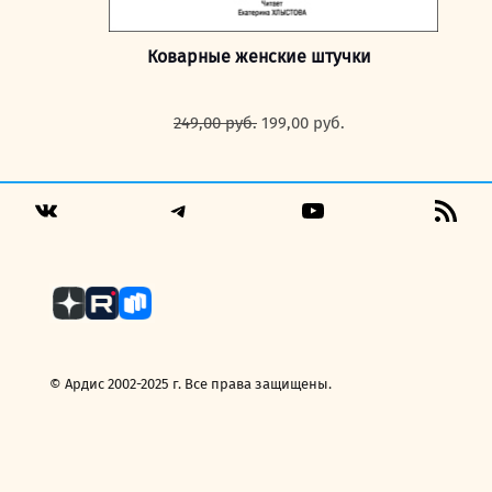
Коварные женские штучки
Первоначальная
Текущая
249,00
руб.
199,00
руб.
цена
цена:
составляла
199,00 руб..
249,00 руб..
Telegram
YouTube
RSS
VK
Fee
© Ардис 2002-2025 г. Все права защищены.