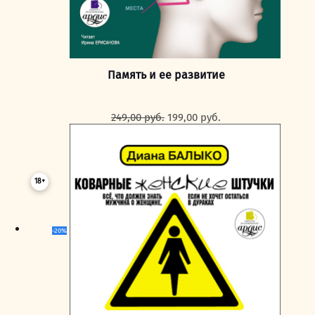
Память и ее развитие
Первоначальная
Текущая
249,00
руб.
199,00
руб.
цена
цена:
составляла
199,00 руб..
249,00 руб..
18+
-20%