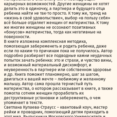
карьерных возможностей. Другие женщины не хотят
делать это в одиночку, а партнера и будущего отца
ребенка найти не так-то просто. К тому же, тренд на
«жизнь в своё удовольствие», выбор «в пользу себя»
всё больше отдаляет женщин от материнства. К тому
же многие женщины не осознают позитивных
«бонусов» материнства, тогда как негативные на
поверхности.
В книге изложена комплексная методика,
помогающая забеременеть и родить ребенка, даже
если по каким-то причинам пока не получилось. Автор
подробно разбирает все подводные камни неудачных
попыток зачать ребенка: это и страхи, и чувство вины,
и возможный материальный дискомфорт, и
неуверенность в партнере или собственном здоровье
и др. Книга поможет планомерно, шаг за шагом,
двигаться к вашей мечте – любимому и желанному
малышу. Автор сама прошла тернистый путь
материнства, о котором рассказывает в книге, а также
помогла сотням женщин проработать их
деструктивные установки и забеременеть, о чем
упоминает в тексте.
Светлана Купаева-Страусс – квантовый коуч, мастер
рейки и проводник, помогающий детям приходить в
этот мир. Выпускница Московского Университета и