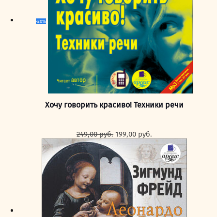
-20%
Хочу говорить красиво! Техники речи
Первоначальная
Текущая
249,00
руб.
199,00
руб.
цена
цена:
составляла
199,00 руб..
249,00 руб..