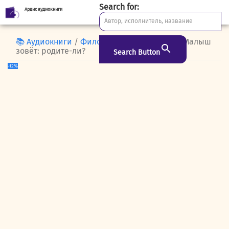
Search for:
Ардис аудиокниги
Skip
to
content
📚 Аудиокниги
/
Философия
/
Эзотерика
/ Малыш
зовёт: родите-ли?
Search Button
-12%