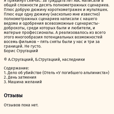
Я прикинул сейчас: за тридцать лет АБС написали в
общей сложности десять полнометражных сценариев.
Плюс добрую дюжину короткометражек и мультяшек.
Плюс еще одну дюжину (насколько мне известно)
полнометражных сценариев написали с нашего
ведома и одобрения всевозможные сценаристы-
доброхоты, среди которых были и любители, и
матерые профессионалы. А реализовалось из всего
этого многообразия потенциальных возможностей
восемь фильмов – пять сняты были у нас и три за
границей. Не густо.
Борис Стругацкий
© А.Стругацкий, Б.Стругацкий, наследники
Содержание:
1. Дело об убийстве (Отель «У погибшего альпиниста»)
2. День затмения
3. Машина желаний
Отзывы
Отзывов пока нет.