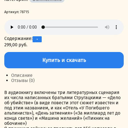
Артикул:
78715
Содержание:
299,00
руб.
Количество
товара
Купить и скачать
Машина
желаний
и
Описание
другие
Отзывы (0)
киносценарии
В аудиокнигу включены три литературных сценария
их числа написанных братьями Стругацкими — «Дело
об убийстве» (в виде повести этот сюжет известен и
под этим названием, и как «Отель «У Погибшего
альпиниста»), «День затмения» («За миллиард лет до
конца света») и «Машина желаний» («Пикник на
обочине»)