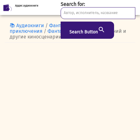
Search for:
Ардис аудиокниги
Skip
to
content
📚 Аудиокниги
/
Фантастика и
приключения
/
Фантастика
/ Машина желаний и
Search Button
другие киносценарии