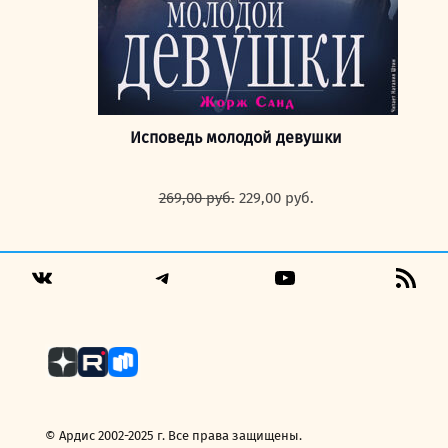
Исповедь молодой девушки
Первоначальная
Текущая
269,00
руб.
229,00
руб.
цена
цена:
составляла
229,00 руб..
269,00 руб..
Telegram
YouTube
RSS
VK
Fee
© Ардис 2002-2025 г. Все права защищены.