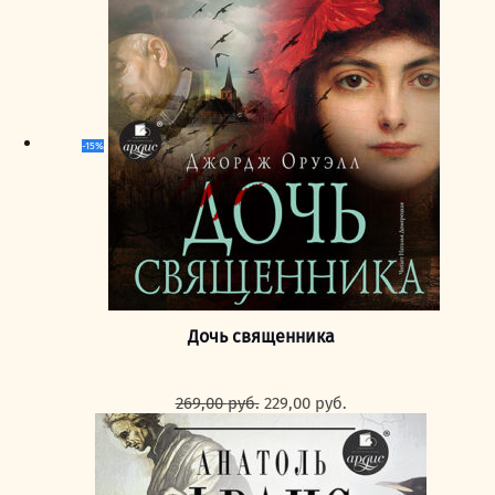
-15%
Дочь священника
Первоначальная
Текущая
269,00
руб.
229,00
руб.
цена
цена:
составляла
229,00 руб..
269,00 руб..