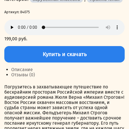
Артикул:
84075
199,00
руб.
Количество
товара
Купить и скачать
Михаил
Строгов
Описание
Отзывы (0)
Погрузитесь в захватывающее путешествие по
бескрайним просторам Российской империи вместе с
аудиоверсией романа Жюля Верна «Михаил Строгов»!
Восток России охвачен массовым восстанием, и
судьба страны может зависеть от успеха одной
опасной миссии. Фельдъегерь Михаил Строгов
получает важнейшее поручение – доставить срочное
послание иркутскому генерал губернатору. Его путь
пролегает через мятежные земли, где на каждом шагу