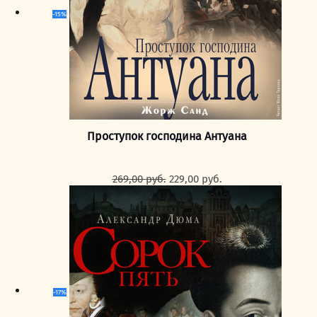
-15%
Проступок господина Антуана
Первоначальная
Текущая
269,00
руб.
229,00
руб.
цена
цена:
составляла
229,00 руб..
269,00 руб..
-17%