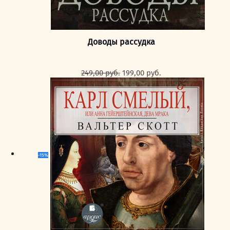
Доводы рассудка
Первоначальная
Текущая
249,00
руб.
199,00
руб.
цена
цена:
составляла
199,00 руб..
249,00 руб..
-15%