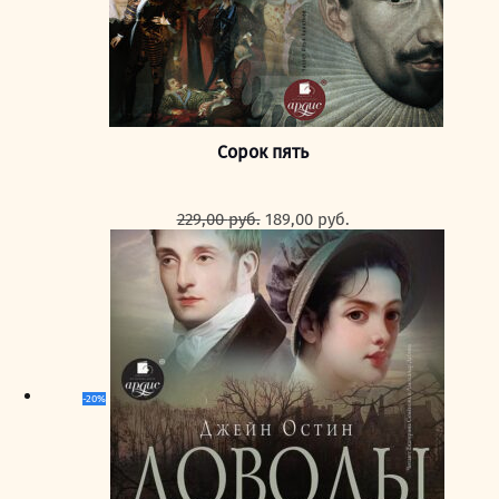
Сорок пять
Первоначальная
Текущая
229,00
руб.
189,00
руб.
цена
цена:
составляла
189,00 руб..
229,00 руб..
-20%