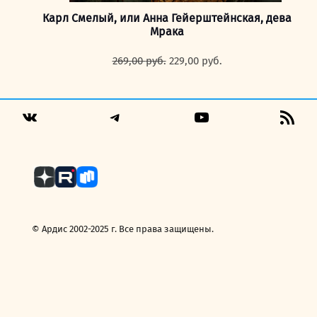
Карл Смелый, или Анна Гейерштейнская, дева
Мрака
Первоначальная
Текущая
269,00
руб.
229,00
руб.
цена
цена:
составляла
229,00 руб..
269,00 руб..
Telegram
YouTube
RSS
VK
Fee
© Ардис 2002-2025 г. Все права защищены.