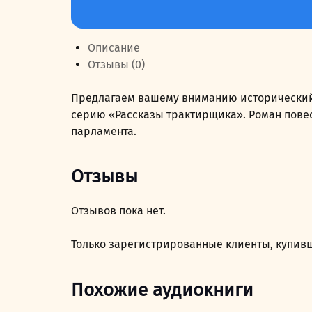
товара
269,00 руб..
Легенда
о
Описание
Монтрозе
Отзывы (0)
Предлагаем вашему вниманию исторический р
серию «Рассказы трактирщика». Роман повес
парламента.
Отзывы
Отзывов пока нет.
Только зарегистрированные клиенты, купивш
Похожие аудиокниги