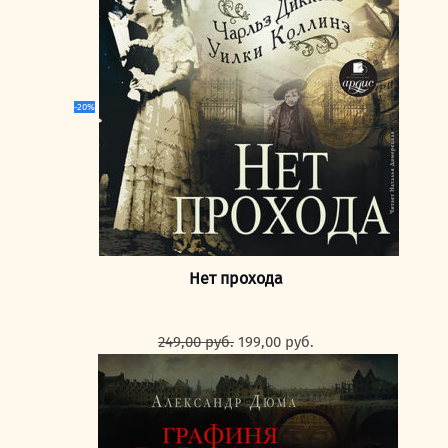
269,00 руб..
-20%
Нет прохода
Первоначальная
Текущая
249,00
руб.
199,00
руб.
цена
цена:
составляла
199,00 руб..
249,00 руб..