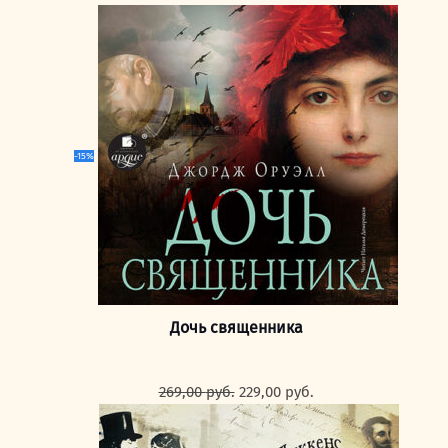
-15%
Дочь священника
Первоначальная
Текущая
269,00
руб.
229,00
руб.
цена
цена:
составляла
229,00 руб..