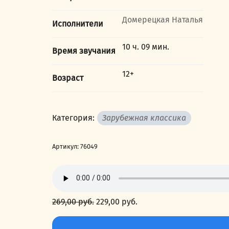
Домерецкая Наталья
Исполнители
10 ч. 09 мин.
Время звучания
12+
Возраст
Категория:
Зарубежная классика
Артикул:
76049
269,00
руб.
Первоначальная
229,00
руб.
Текущая
цена
цена:
Количество
составляла
229,00 руб..