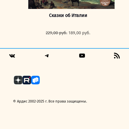
Сказки об Италии
Первоначальная
Текущая
229,00
руб.
189,00
руб.
цена
цена:
составляла
189,00 руб..
229,00 руб..
Telegram
YouTube
RSS
VK
Fee
© Ардис 2002-2025 г. Все права защищены.