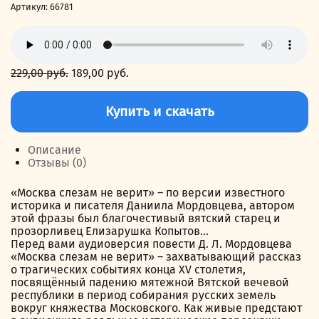
Артикул:
66781
229,00
руб.
Первоначальная
189,00
руб.
Текущая
цена
цена:
Количество
составляла
189,00 руб..
товара
Купить и скачать
229,00 руб..
Москва
слезам
не
Описание
верит
Отзывы (0)
«Москва слезам не верит» – по версии известного
историка и писателя Даниила Мордовцева, автором
этой фразы был благочестивый вятский старец и
прозорливец Елизарушка Копытов…
Перед вами аудиоверсия повести Д. Л. Мордовцева
«Москва слезам не верит» – захватывающий рассказ
о трагических событиях конца XV столетия,
посвящённый падению мятежной Вятской вечевой
республики в период собирания русских земель
вокруг княжества Московского. Как живые предстают