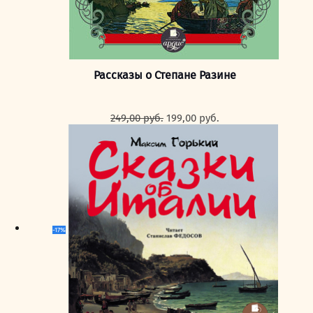
Рассказы о Степане Разине
Первоначальная
Текущая
249,00
руб.
199,00
руб.
цена
цена:
составляла
199,00 руб..
249,00 руб..
-17%